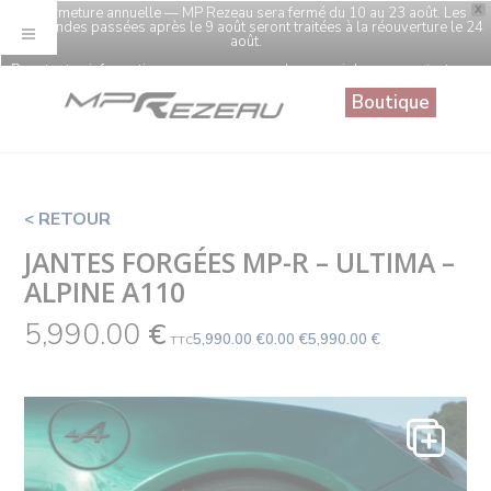
Panneau de gestion des cookies
🔒 Fermeture annuelle — MP Rezeau sera fermé du 10 au 23 août. Les
X
commandes passées après le 9 août seront traitées à la réouverture le 24
août.
Pour toutes informations sur vos commandes, merci de nous contacter au
0246968860
Boutique
< RETOUR
JANTES FORGÉES MP-R – ULTIMA –
ALPINE A110
5,990.00
€
5,990.00 €
0.00 €
5,990.00 €
TTC