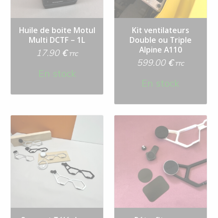
Huile de boite Motul
Kit ventilateurs
Multi DCTF – 1L
Double ou Triple
Alpine A110
17.90
€
TTC
599.00
€
TTC
En stock
En stock