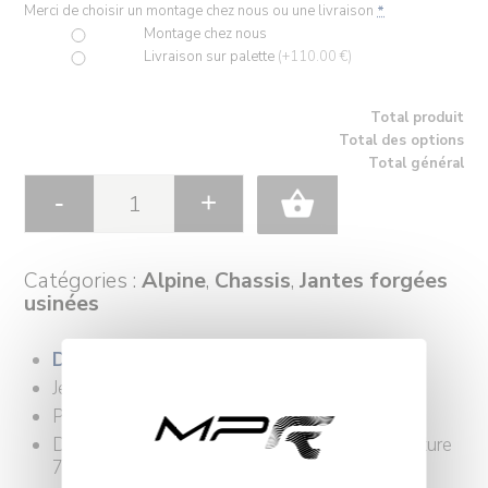
Merci de choisir un montage chez nous ou une livraison
*
Montage chez nous
Livraison sur palette
(+110.00 €)
Total produit
Total des options
Total général
Catégories :
Alpine
,
Chassis
,
Jantes forgées
usinées
Délais 10/20 jours
Jeu de 4 jantes
Peinture epoxy
Dimension AV 8×18 ET 37,5 / poids sans peinture
7.4 kg