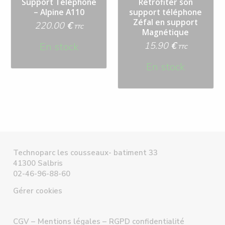
Support Téléphone
Rétrofiter son
– Alpine A110
support téléphone
Zéfal en support
220.00
€
TTC
Magnétique
15.90
€
En stock
TTC
En stock
Technoparc les cousseaux- batiment 33
41300 Salbris
02-46-96-88-60
Gérer cookies
CGV –
Mentions légales –
RGPD confidentialité