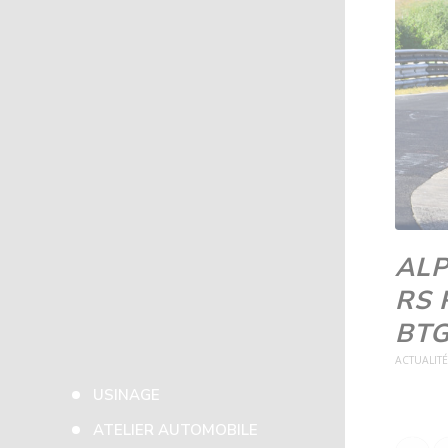
ALP
RS 
BT
ACTUALIT
USINAGE
ATELIER AUTOMOBILE