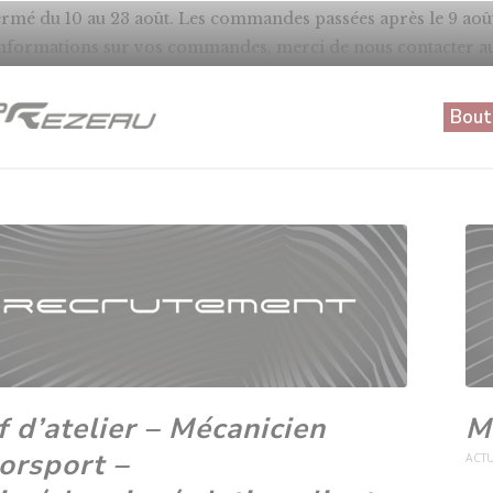
mé du 10 au 23 août. Les commandes passées après le 9 août s
informations sur vos commandes, merci de nous contacter 
Bout
 d’atelier – Mécanicien
M
orsport –
ACTU