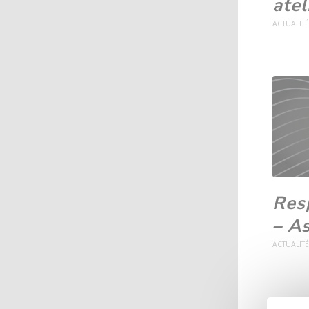
atel
ACTUALIT
Res
– A
ACTUALIT