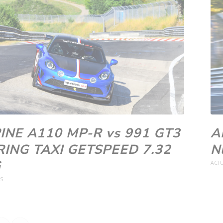
INE A110 MP-R vs 991 GT3
A
RING TAXI GETSPEED 7.32
N
G
ACTU
ÉS