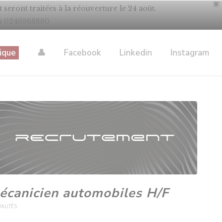
X
eront traitées à la réouverture le 24 août.
au 0246968860
ique
👤
Facebook
Linkedin
Instagram
écanicien automobiles H/F
ALITÉS