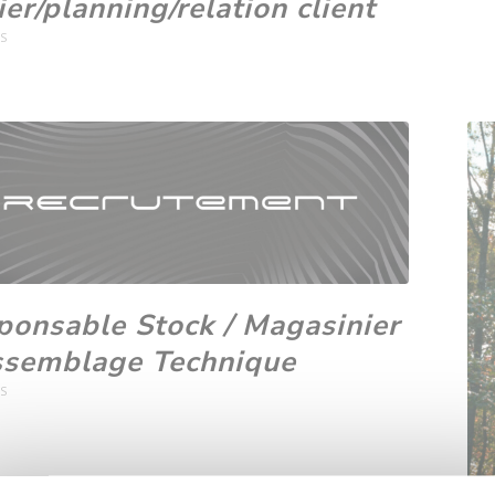
ier/planning/relation client
ÉS
ponsable Stock / Magasinier
ssemblage Technique
ÉS