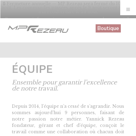
Panneau de gestion des cookies
🔒 Fermeture annuelle — MP Rezeau sera fermé du 10 au 23
X
août. Les commandes passées après le 9 août seront traitées
à la réouverture le 24 août.
Pour toutes informations sur vos commandes, merci de
nous contacter au 0246968860
Boutique
ÉQUIPE
Ensemble pour garantir l’excellence
de notre travail.
Depuis 2014, l’équipe n’a cessé de s’agrandir. Nous
sommes aujourd’hui 9 personnes, faisant de
notre passion notre métier. Yannick Rezeau
fondateur, gérant et chef d’équipe, conçoit le
travail comme une collaboration où chacun doit