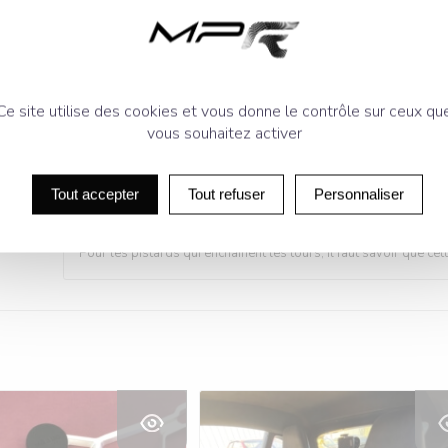
Facile de montage
Protège votre radiateur des résidus
Description
Informations
Ce site utilise des cookies et vous donne le contrôle sur ceux qu
vous souhaitez activer
Les grilles sont en inox peint en noir et créer un look plus spor
récupère lorsque que vous roulez, certains résidus comme des 
Tout accepter
Tout refuser
Personnaliser
Elles sont pré-découpées au format du pare-chocs d’origine et
Pour les pistards qui enchaînent les tours, il faut savoir que c
Voir les détails
Voir les détails