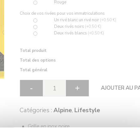
Rouge
Choix de vos rivées pour vos immatriculations
Un rivé blanc un rivé noir
(+0.50 €)
Deux rivés noirs
(+0.50 €)
Deux rivés blancs
(+0.50 €)
Total produit
Total des options
Total général
AJOUTER AU P
Catégories :
Alpine
,
Lifestyle
Grille en inox noire
Se monte en lieu et place