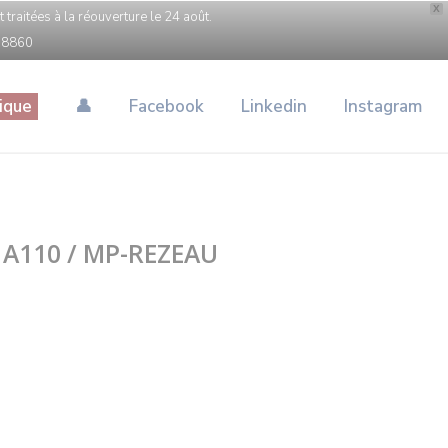
X
raitées à la réouverture le 24 août.
968860
ique
👤
Facebook
Linkedin
Instagram
 A110 / MP-REZEAU