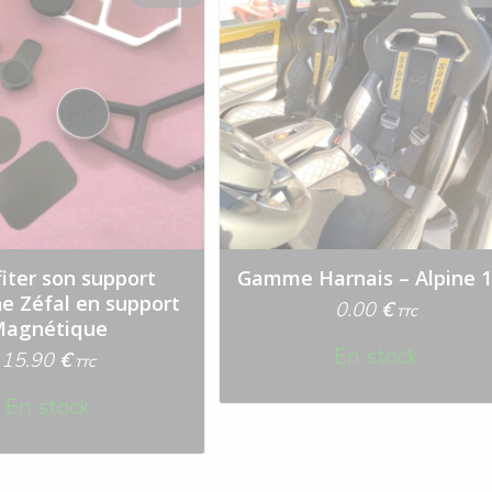
iter son support
Gamme Harnais – Alpine 
e Zéfal en support
0.00
€
TTC
Magnétique
En stock
15.90
€
TTC
En stock