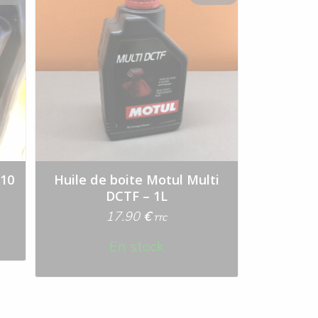
110
Huile de boite Motul Multi
DCTF – 1L
17.90
€
TTC
En stock