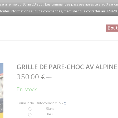
era fermé du 10 au 23 août. Les commandes passées après le 9 août seront t
 toutes informations sur vos commandes, merci de nous contacter au 0246
Bout
GRILLE DE PARE-CHOC AV ALPINE
350.00
€
TTC
En stock
Couleur de l'autocollant MP-R
*
Blanc
Bleu