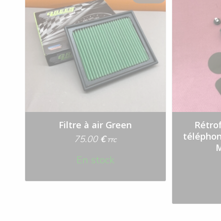
Filtre à air Green
Rétrof
téléphon
75.00
€
TTC
En stock