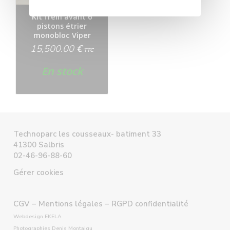
Kit frein avant 6
pistons étrier
monobloc Viper
15,500.00
€
TTC
En stock
Technoparc les cousseaux- batiment 33
41300 Salbris
02-46-96-88-60
Gérer cookies
CGV –
Mentions légales –
RGPD confidentialité
Webdesign EKELA
Photographies Denis Montaigu