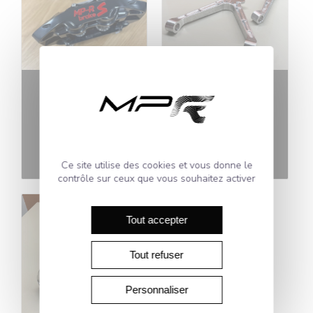
Etriers MP-R AV /
Triangles avant
Alpine A110
inférieurs Viper
2,740.00
€
3,500.00
€
TTC
TTC
En stock
En stock
Ce site utilise des cookies et vous donne le
contrôle sur ceux que vous souhaitez activer
Tout accepter
Tout refuser
Personnaliser