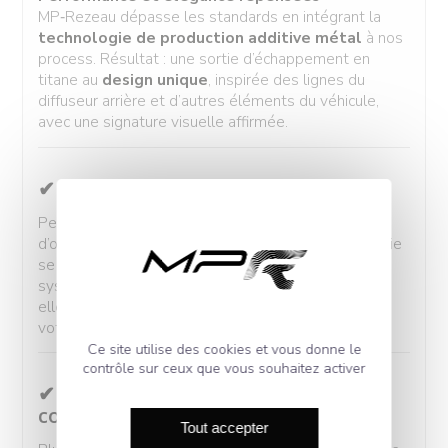
MP‑Rezeau dépasse les standards en intégrant la
technologie de production additive métal
à nos
process. Résultat : une sortie d’échappement en
titane au
design unique
, inspirée des lignes du
diffuseur arrière et d’autres éléments du véhicule,
avec une signature visuelle affirmée.
✔ Compatibilité parfaite
Pensée pour s’adapter aisément aux silencieux
d’origine — avec ou sans option sport — cette sortie
se monte
sans aucune modification
. Grâce à un
système de fixation par vis et ressorts de sécurité,
elle sublime à la fois l’esthétique et la sonorité de
votre véhicule.
Ce site utilise des cookies et vous donne le
contrôle sur ceux que vous souhaitez activer
✔ Amélioration du flux d’air
compartiment moteur
Tout accepter