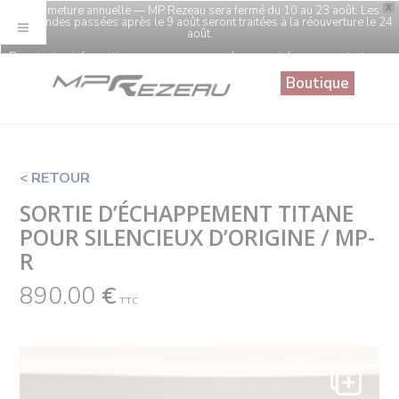
Panneau de gestion des cookies
🔒 Fermeture annuelle — MP Rezeau sera fermé du 10 au 23 août. Les
X
commandes passées après le 9 août seront traitées à la réouverture le 24
août.
Pour toutes informations sur vos commandes, merci de nous contacter au
0246968860
Boutique
< RETOUR
SORTIE D’ÉCHAPPEMENT TITANE
POUR SILENCIEUX D’ORIGINE / MP-
R
890.00
€
TTC