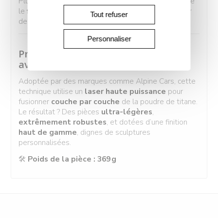
Plus besoin de canule modifiée : ce modèle optimise
le
flux d’air dans le compartiment moteur
, pour
Tout refuser
des performances encore plus nettes.
Personnaliser
Production Additive Métal : une
avancée technique
Adoptée par des marques comme Alpine Cars, cette
technique utilise un
laser haute puissance
pour
fusionner
couche par couche
de la poudre de titane.
Le résultat ? Des pièces
ultra-légères
,
extrêmement robustes
, et dotées d’une finition
haut de gamme
, dignes de sculptures
personnalisées.
🛠️
Poids de la pièce : 369 g