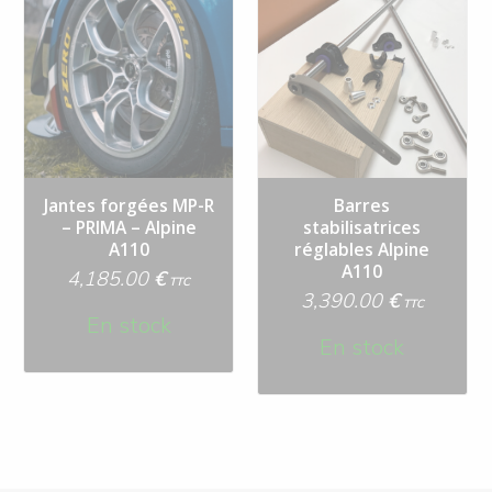
Jantes forgées MP-R
Barres
– PRIMA – Alpine
stabilisatrices
A110
réglables Alpine
A110
4,185.00
€
TTC
3,390.00
€
TTC
En stock
En stock