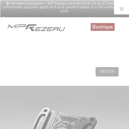
Panneau de gestion des cookies
🔒 Fermeture annuelle — MP Rezeau sera fermé du 10 au 23 août. Les
X
commandes passées après le 9 août seront traitées à la réouverture le 24
août.
Pour toutes informations sur vos commandes, merci de nous contacter au
0246968860
Boutique
RETOUR