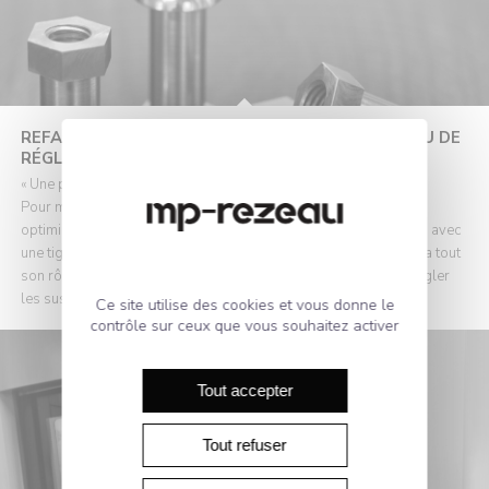
REFABRICATION DE PIÈCES AUTOMOBILES : ÉCROU DE
RÉGLAGE DE SUSPENSION 2CV
« Une petite pièce pour une optimisation »
Pour modifier les suspensions des 2CV afin qu’elles soient
optimisées pour le raid, il faut remplacer le tirant de suspension avec
une tige filetée pour gagner en solidité, c’est ici que notre écrou a tout
son rôle, puisqu'il permet une fois vissé sur la tige filetée, de régler
les suspensions.
Ce site utilise des cookies et vous donne le
contrôle sur ceux que vous souhaitez activer
Tout accepter
Tout refuser